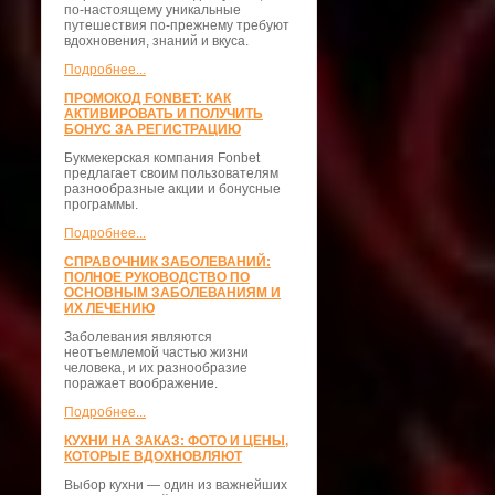
по-настоящему уникальные
путешествия по-прежнему требуют
вдохновения, знаний и вкуса.
Подробнее...
ПРОМОКОД FONBET: КАК
АКТИВИРОВАТЬ И ПОЛУЧИТЬ
БОНУС ЗА РЕГИСТРАЦИЮ
Букмекерская компания Fonbet
предлагает своим пользователям
разнообразные акции и бонусные
программы.
Подробнее...
СПРАВОЧНИК ЗАБОЛЕВАНИЙ:
ПОЛНОЕ РУКОВОДСТВО ПО
ОСНОВНЫМ ЗАБОЛЕВАНИЯМ И
ИХ ЛЕЧЕНИЮ
Заболевания являются
неотъемлемой частью жизни
человека, и их разнообразие
поражает воображение.
Подробнее...
КУХНИ НА ЗАКАЗ: ФОТО И ЦЕНЫ,
КОТОРЫЕ ВДОХНОВЛЯЮТ
Выбор кухни — один из важнейших