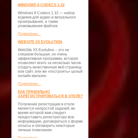
WINDOWS 8 CODECS 1.32
Windows 8 Codecs 1.32 — набор
кодеков для аудио-и визуального
проигрывания, а также
упаковывания файлов.
Подробнее...
WEBSITE X5 EVOLUTION
WebSite X5 Evolution – это не
слишком большая, но очень
эффективная программа, которая
позволяет всего за несколько часов
создать качественную веб-страницу
или сайт, или же «построить» целый
онлайн-магазин.
Подробнее...
КАК ПРАВИЛЬНО
ЗАРЕГИСТРИРОВАТЬСЯ В ОТЕЛЕ?
Получение регистрации в отеле
является непростой задачей, во
время которой вам следует
предоставить регистратору всю
информацию, договориться о форме
оплаты и обговорить некоторые
личные пожелания.