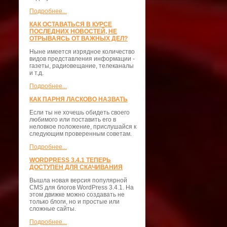
Подробнее...
КАК ОСТАВАТЬСЯ В КУРСЕ
ПОСЛЕДНИХ НОВОСТЕЙ, НЕ
ОТРЫВАЯСЬ ОТ ВАЖНЫХ ДЕЛ?
Ныне имеется изрядное количество
видов представления информации -
газеты, радиовещание, телеканалы
и т.д.
Подробнее...
КАК ПАРНЯ ЛАСКОВО НАЗВАТЬ
Если ты не хочешь обидеть своего
любимого или поставить его в
неловкое положение, прислушайся к
следующим проверенным советам.
Подробнее...
WORDPRESS 3.4.1 ТЕПЕРЬ
ДОСТУПЕН ДЛЯ СКАЧИВАНИЯ
Вышла новая версия популярной
CMS для блогов WordPress 3.4.1. На
этом движке можно создавать не
только блоги, но и простые или
сложные сайты.
Подробнее...