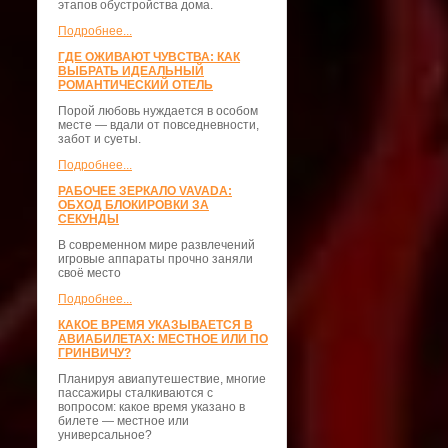
этапов обустройства дома.
Подробнее...
ГДЕ ОЖИВАЮТ ЧУВСТВА: КАК
ВЫБРАТЬ ИДЕАЛЬНЫЙ
РОМАНТИЧЕСКИЙ ОТЕЛЬ
Порой любовь нуждается в особом
месте — вдали от повседневности,
забот и суеты.
Подробнее...
РАБОЧЕЕ ЗЕРКАЛО VAVADA:
ОБХОД БЛОКИРОВКИ ЗА
СЕКУНДЫ
В современном мире развлечений
игровые аппараты прочно заняли
своё место
Подробнее...
КАКОЕ ВРЕМЯ УКАЗЫВАЕТСЯ В
АВИАБИЛЕТАХ: МЕСТНОЕ ИЛИ ПО
ГРИНВИЧУ?
Планируя авиапутешествие, многие
пассажиры сталкиваются с
вопросом: какое время указано в
билете — местное или
универсальное?