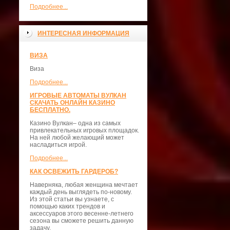
Подробнее...
ИНТЕРЕСНАЯ ИНФОРМАЦИЯ
ВИЗА
Виза
Подробнее...
ИГРОВЫЕ АВТОМАТЫ ВУЛКАН
СКАЧАТЬ ОНЛАЙН КАЗИНО
БЕСПЛАТНО.
Казино Вулкан– одна из самых
привлекательных игровых площадок.
На ней любой желающий может
насладиться игрой.
Подробнее...
КАК ОСВЕЖИТЬ ГАРДЕРОБ?
Наверняка, любая женщина мечтает
каждый день выглядеть по-новому.
Из этой статьи вы узнаете, с
помощью каких трендов и
аксессуаров этого весенне-летнего
сезона вы сможете решить данную
задачу.