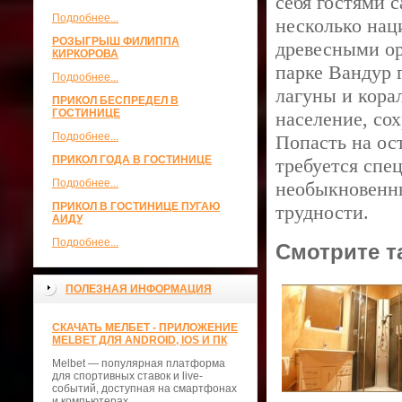
себя гостями 
Подробнее...
несколько нац
РОЗЫГРЫШ ФИЛИППА
древесными ор
КИРКОРОВА
парке Вандур 
Подробнее...
лагуны и кора
ПРИКОЛ БЕСПРЕДЕЛ В
ГОСТИНИЦЕ
население, со
Подробнее...
Попасть на ос
ПРИКОЛ ГОДА В ГОСТИНИЦЕ
требуется спе
Подробнее...
необыкновенн
ПРИКОЛ В ГОСТИНИЦЕ ПУГАЮ
трудности.
АИДУ
Подробнее...
Смотрите т
ПОЛЕЗНАЯ ИНФОРМАЦИЯ
СКАЧАТЬ МЕЛБЕТ - ПРИЛОЖЕНИЕ
MELBET ДЛЯ ANDROID, IOS И ПК
Melbet — популярная платформа
для спортивных ставок и live-
событий, доступная на смартфонах
и компьютерах.