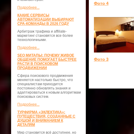
Фото 4
Подробнее...
КАКИЕ СЕРВИСЫ
АВТОМАТИЗАЦИИ ВЫБИРАЮТ
CPA-КОМАНДЫ В 2026 ГОДУ
Арбитраж трафика и affiliate-
маркетинг становятся все более
технологичными.
Подробнее...
SEO МИТАПЫ: ПОЧЕМУ ЖИВОЕ
Фото 3
ОБЩЕНИЕ ПОМОГАЕТ БЫСТРЕЕ
РАСТИ В ПОИСКОВОМ
ПРОДВИЖЕНИИ
Сфера поискового продвижения
меняется настолько быстро, что
специалистам приходится
постоянно обновлять знания и
адаптироваться к новым алгоритмам
поисковых систем.
Подробнее...
ТУРФИРМА «ЭКЛЕКТИКА»:
ПУТЕШЕСТВИЯ, СОЗДАННЫЕ С
ДУШОЙ И ВНИМАНИЕМ К
ДЕТАЛЯМ
Мир становится всё доступнее, но