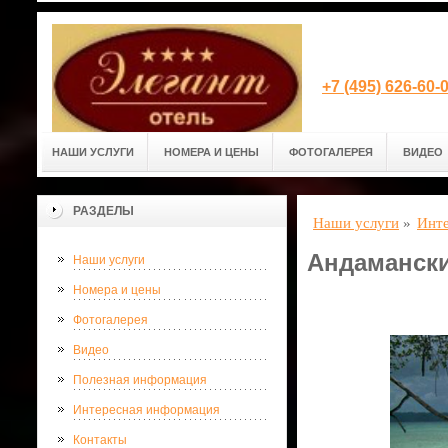
+7 (495) 626-60
НАШИ УСЛУГИ
НОМЕРА И ЦЕНЫ
ФОТОГАЛЕРЕЯ
ВИДЕО
РАЗДЕЛЫ
Наши услуги
»
Инт
Андамански
Наши услуги
Номера и цены
Фотогалерея
Видео
Полезная информация
Интересная информация
Контакты