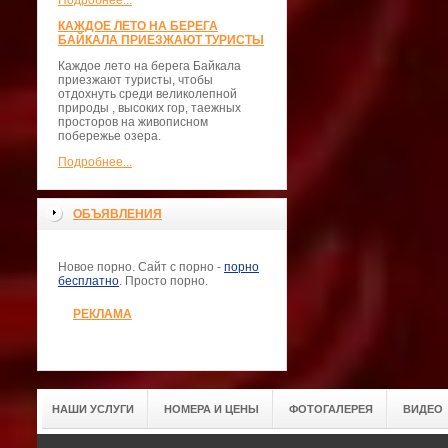
Подробнее...
КАЖДОЕ ЛЕТО НА БЕРЕГА
БАЙКАЛА ПРИЕЗЖАЮТ ТУРИСТЫ
Каждое лето на берега Байкала
приезжают туристы, чтобы
отдохнуть среди великолепной
природы , высоких гор, таежных
просторов на живописном
побережье озера.
Подробнее...
ОБЪЯВЛЕНИЯ
Новое порно. Сайт с порно -
порно
бесплатно
. Просто порно.
РЕКЛАМА
НАШИ УСЛУГИ
НОМЕРА И ЦЕНЫ
ФОТОГАЛЕРЕЯ
ВИДЕО