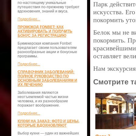
Парк действит
по-настоящему уникальные
путешествия по-прежнему требуют
искусства. Ег
вдохновения, знаний и вкуса.
покормить уто
Подробнее...
ПРОМОКОД FONBET: КАК
Белок мы не в
АКТИВИРОВАТЬ И ПОЛУЧИТЬ
БОНУС ЗА РЕГИСТРАЦИЮ
покормить. Пр
Букмекерская компания Fonbet
красивейшими 
предлагает своим пользователям
разнообразные акции и бонусные
оставляет вел
программы.
Подробнее...
Нам экскурсия
СПРАВОЧНИК ЗАБОЛЕВАНИЙ:
ПОЛНОЕ РУКОВОДСТВО ПО
Смотрите т
ОСНОВНЫМ ЗАБОЛЕВАНИЯМ И
ИХ ЛЕЧЕНИЮ
Заболевания являются
неотъемлемой частью жизни
человека, и их разнообразие
поражает воображение.
Подробнее...
КУХНИ НА ЗАКАЗ: ФОТО И ЦЕНЫ,
КОТОРЫЕ ВДОХНОВЛЯЮТ
Выбор кухни — один из важнейших
Фото 2