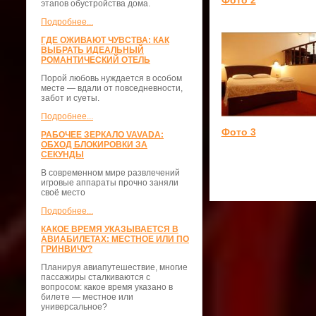
этапов обустройства дома.
Подробнее...
ГДЕ ОЖИВАЮТ ЧУВСТВА: КАК
ВЫБРАТЬ ИДЕАЛЬНЫЙ
РОМАНТИЧЕСКИЙ ОТЕЛЬ
Порой любовь нуждается в особом
месте — вдали от повседневности,
забот и суеты.
Подробнее...
Фото 3
РАБОЧЕЕ ЗЕРКАЛО VAVADA:
ОБХОД БЛОКИРОВКИ ЗА
СЕКУНДЫ
В современном мире развлечений
игровые аппараты прочно заняли
своё место
Подробнее...
КАКОЕ ВРЕМЯ УКАЗЫВАЕТСЯ В
АВИАБИЛЕТАХ: МЕСТНОЕ ИЛИ ПО
ГРИНВИЧУ?
Планируя авиапутешествие, многие
пассажиры сталкиваются с
вопросом: какое время указано в
билете — местное или
универсальное?