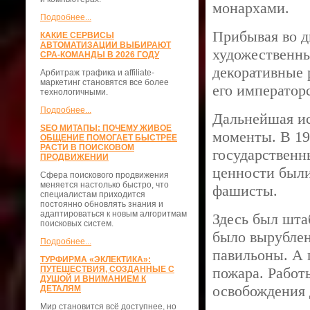
монархами.
Подробнее...
Прибывая во дв
КАКИЕ СЕРВИСЫ
АВТОМАТИЗАЦИИ ВЫБИРАЮТ
художественны
CPA-КОМАНДЫ В 2026 ГОДУ
декоративные 
Арбитраж трафика и affiliate-
маркетинг становятся все более
его император
технологичными.
Подробнее...
Дальнейшая ис
SEO МИТАПЫ: ПОЧЕМУ ЖИВОЕ
моменты. В 19
ОБЩЕНИЕ ПОМОГАЕТ БЫСТРЕЕ
РАСТИ В ПОИСКОВОМ
государственн
ПРОДВИЖЕНИИ
ценности были
Сфера поискового продвижения
меняется настолько быстро, что
фашисты.
специалистам приходится
постоянно обновлять знания и
адаптироваться к новым алгоритмам
Здесь был шта
поисковых систем.
было вырублен
Подробнее...
павильоны. А 
ТУРФИРМА «ЭКЛЕКТИКА»:
ПУТЕШЕСТВИЯ, СОЗДАННЫЕ С
пожара. Работ
ДУШОЙ И ВНИМАНИЕМ К
освобождения 
ДЕТАЛЯМ
Мир становится всё доступнее, но