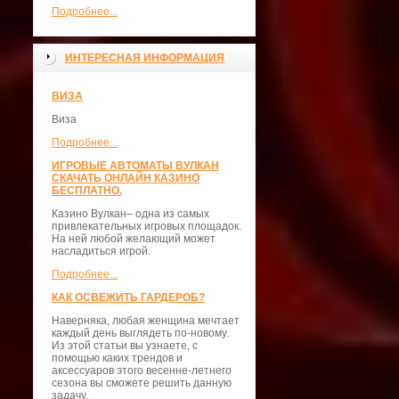
Подробнее...
ИНТЕРЕСНАЯ ИНФОРМАЦИЯ
ВИЗА
Виза
Подробнее...
ИГРОВЫЕ АВТОМАТЫ ВУЛКАН
СКАЧАТЬ ОНЛАЙН КАЗИНО
БЕСПЛАТНО.
Казино Вулкан– одна из самых
привлекательных игровых площадок.
На ней любой желающий может
насладиться игрой.
Подробнее...
КАК ОСВЕЖИТЬ ГАРДЕРОБ?
Наверняка, любая женщина мечтает
каждый день выглядеть по-новому.
Из этой статьи вы узнаете, с
помощью каких трендов и
аксессуаров этого весенне-летнего
сезона вы сможете решить данную
задачу.