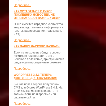
Подробнее...
КАК ОСТАВАТЬСЯ В КУРСЕ
ПОСЛЕДНИХ НОВОСТЕЙ, НЕ
ОТРЫВАЯСЬ ОТ ВАЖНЫХ ДЕЛ?
Ныне имеется изрядное количество
видов представления информации -
газеты, радиовещание, телеканалы
и т.д.
Подробнее...
КАК ПАРНЯ ЛАСКОВО НАЗВАТЬ
Если ты не хочешь обидеть своего
любимого или поставить его в
неловкое положение, прислушайся к
следующим проверенным советам.
Подробнее...
WORDPRESS 3.4.1 ТЕПЕРЬ
ДОСТУПЕН ДЛЯ СКАЧИВАНИЯ
Вышла новая версия популярной
CMS для блогов WordPress 3.4.1. На
этом движке можно создавать не
только блоги, но и простые или
сложные сайты.
Подробнее...