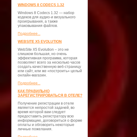
WINDOWS 8 CODECS 1.32
Windows 8 Codecs 1.32 — набор
кодеков для аудио-и визуального
проигрывания, а также
упаковывания файлов.
Подробнее...
WEBSITE X5 EVOLUTION
WebSite X5 Evolution – это не
слишком большая, но очень
эффективная программа, которая
позволяет всего за несколько часов
создать качественную веб-страницу
или сайт, или же «построить» целый
онлайн-магазин.
Подробнее...
КАК ПРАВИЛЬНО
ЗАРЕГИСТРИРОВАТЬСЯ В ОТЕЛЕ?
Получение регистрации в отеле
является непростой задачей, во
время которой вам следует
предоставить регистратору всю
информацию, договориться о форме
оплаты и обговорить некоторые
личные пожелания.