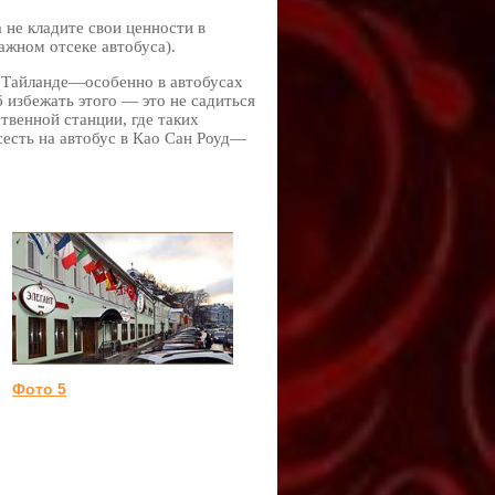
а не кладите свои ценности в
ажном отсеке автобуса).
 Тайланде—особенно в автобусах
 избежать этого — это не садиться
ственной станции, где таких
сесть на автобус в Као Сан Роуд—
Фото 5