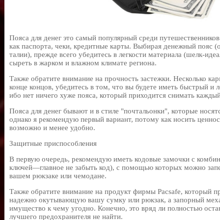
Пояса для денег это самый популярный среди путешественников
как паспорта, чеки, кредитные карты. Выбирая денежный пояс (
талии), прежде всего убедитесь в легкости материала (шелк-иде
сыреть в жарком и влажном климате региона.
Также обратите внимание на прочность застежки. Несколько кар
конце концов, убедитесь в том, что вы будете иметь быстрый и
ибо нет ничего хуже пояса, который приходится снимать каждый
Пояса для денег бывают и в стиле "почтальонки", которые носят
однако я рекомендую первый вариант, потому как носить ценност
возможно и менее удобно.
Защитные приспособления
В первую очередь, рекомендую иметь кодовые замочки с комбин
ключей—главное не забыть код), с помощью которых можно запе
вашем рюкзаке или чемодане.
Также обратите внимание на продукт фирмы Pacsafe, который пр
надежно окутывающую вашу сумку или рюкзак, а запорный меха
имущество к чему угодно. Конечно, это вряд ли полностью ост
лучшего предохранителя не найти.