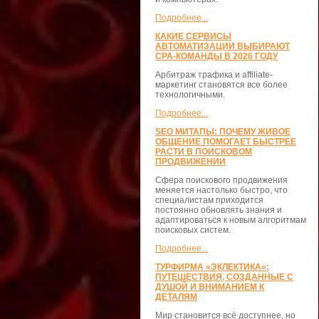
Подробнее...
КАКИЕ СЕРВИСЫ
АВТОМАТИЗАЦИИ ВЫБИРАЮТ
CPA-КОМАНДЫ В 2026 ГОДУ
Арбитраж трафика и affiliate-
маркетинг становятся все более
технологичными.
Подробнее...
SEO МИТАПЫ: ПОЧЕМУ ЖИВОЕ
ОБЩЕНИЕ ПОМОГАЕТ БЫСТРЕЕ
РАСТИ В ПОИСКОВОМ
ПРОДВИЖЕНИИ
Сфера поискового продвижения
меняется настолько быстро, что
специалистам приходится
постоянно обновлять знания и
адаптироваться к новым алгоритмам
поисковых систем.
Подробнее...
ТУРФИРМА «ЭКЛЕКТИКА»:
ПУТЕШЕСТВИЯ, СОЗДАННЫЕ С
ДУШОЙ И ВНИМАНИЕМ К
ДЕТАЛЯМ
Мир становится всё доступнее, но