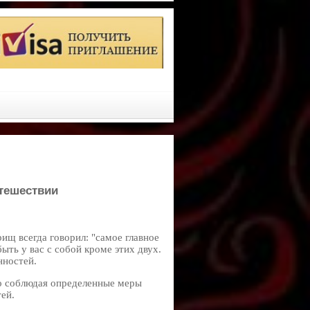
утешествии
рищ всегда говорил: "самое главное
ыть у вас с собой кроме этих двух.
нностей.
о соблюдая определенные меры
ей.