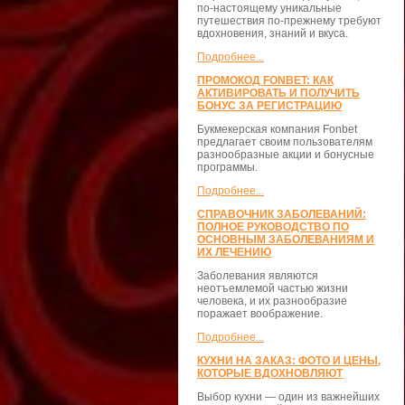
по-настоящему уникальные
путешествия по-прежнему требуют
вдохновения, знаний и вкуса.
Подробнее...
ПРОМОКОД FONBET: КАК
АКТИВИРОВАТЬ И ПОЛУЧИТЬ
БОНУС ЗА РЕГИСТРАЦИЮ
Букмекерская компания Fonbet
предлагает своим пользователям
разнообразные акции и бонусные
программы.
Подробнее...
СПРАВОЧНИК ЗАБОЛЕВАНИЙ:
ПОЛНОЕ РУКОВОДСТВО ПО
ОСНОВНЫМ ЗАБОЛЕВАНИЯМ И
ИХ ЛЕЧЕНИЮ
Заболевания являются
неотъемлемой частью жизни
человека, и их разнообразие
поражает воображение.
Подробнее...
КУХНИ НА ЗАКАЗ: ФОТО И ЦЕНЫ,
КОТОРЫЕ ВДОХНОВЛЯЮТ
Выбор кухни — один из важнейших