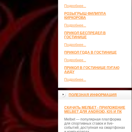
Подробнее...
РОЗЫГРЫШ ФИЛИППА
КИРКОРОВА
Подробнее...
ПРИКОЛ БЕСПРЕДЕЛ В
ГОСТИНИЦЕ
Подробнее...
ПРИКОЛ ГОДА В ГОСТИНИЦЕ
Подробнее...
ПРИКОЛ В ГОСТИНИЦЕ ПУГАЮ
АИДУ
Подробнее...
ПОЛЕЗНАЯ ИНФОРМАЦИЯ
СКАЧАТЬ МЕЛБЕТ - ПРИЛОЖЕНИЕ
MELBET ДЛЯ ANDROID, IOS И ПК
Melbet — популярная платформа
для спортивных ставок и live-
событий, доступная на смартфонах
и компьютерах.