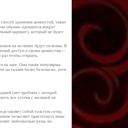
 способ хранения ценностей, таких
они обычно одеваются вокруг
альный вариант), который не будет
манов на молниях будут полезны. В
 легкий доступ к своим ценностям—
 раз чтобы открыть.
ся на шее. Они также популярны,
и на таллии более безопасно, хотя
ацией (нет проблем с потерей
реть все отсеки с молнией на
едставляет собой толстую сетку,
низм позволяет пристегнуть ваше
ановит любопытные руки, но