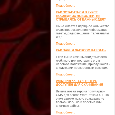
Подробнее...
КАК ОСТАВАТЬСЯ В КУРСЕ
ПОСЛЕДНИХ НОВОСТЕЙ, НЕ
ОТРЫВАЯСЬ ОТ ВАЖНЫХ ДЕЛ?
Ныне имеется изрядное количество
видов представления информации -
газеты, радиовещание, телеканалы
и т.д.
Подробнее...
КАК ПАРНЯ ЛАСКОВО НАЗВАТЬ
Если ты не хочешь обидеть своего
любимого или поставить его в
неловкое положение, прислушайся к
следующим проверенным советам.
Подробнее...
WORDPRESS 3.4.1 ТЕПЕРЬ
ДОСТУПЕН ДЛЯ СКАЧИВАНИЯ
Вышла новая версия популярной
CMS для блогов WordPress 3.4.1. На
этом движке можно создавать не
только блоги, но и простые или
сложные сайты.
Подробнее...