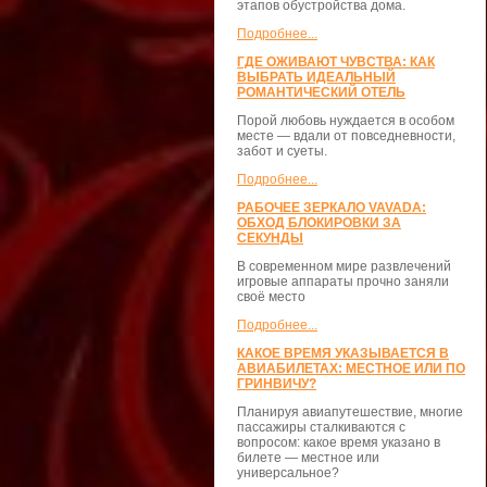
этапов обустройства дома.
Подробнее...
ГДЕ ОЖИВАЮТ ЧУВСТВА: КАК
ВЫБРАТЬ ИДЕАЛЬНЫЙ
РОМАНТИЧЕСКИЙ ОТЕЛЬ
Порой любовь нуждается в особом
месте — вдали от повседневности,
забот и суеты.
Подробнее...
РАБОЧЕЕ ЗЕРКАЛО VAVADA:
ОБХОД БЛОКИРОВКИ ЗА
СЕКУНДЫ
В современном мире развлечений
игровые аппараты прочно заняли
своё место
Подробнее...
КАКОЕ ВРЕМЯ УКАЗЫВАЕТСЯ В
АВИАБИЛЕТАХ: МЕСТНОЕ ИЛИ ПО
ГРИНВИЧУ?
Планируя авиапутешествие, многие
пассажиры сталкиваются с
вопросом: какое время указано в
билете — местное или
универсальное?