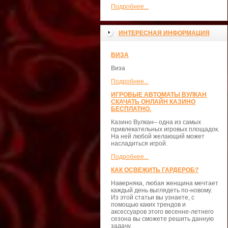
Подробнее...
ИНТЕРЕСНАЯ ИНФОРМАЦИЯ
ВИЗА
Виза
Подробнее...
ИГРОВЫЕ АВТОМАТЫ ВУЛКАН
СКАЧАТЬ ОНЛАЙН КАЗИНО
БЕСПЛАТНО.
Казино Вулкан– одна из самых
привлекательных игровых площадок.
На ней любой желающий может
насладиться игрой.
Подробнее...
КАК ОСВЕЖИТЬ ГАРДЕРОБ?
Наверняка, любая женщина мечтает
каждый день выглядеть по-новому.
Из этой статьи вы узнаете, с
помощью каких трендов и
аксессуаров этого весенне-летнего
сезона вы сможете решить данную
задачу.