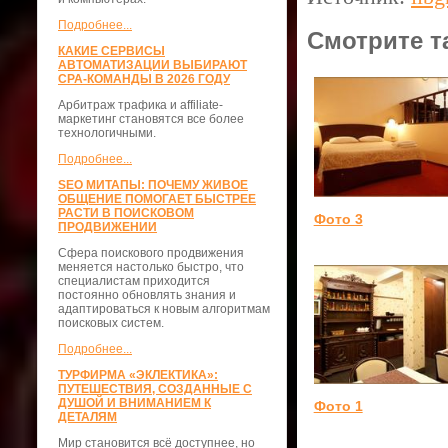
Подробнее...
Смотрите т
КАКИЕ СЕРВИСЫ
АВТОМАТИЗАЦИИ ВЫБИРАЮТ
CPA-КОМАНДЫ В 2026 ГОДУ
Арбитраж трафика и affiliate-
маркетинг становятся все более
технологичными.
Подробнее...
SEO МИТАПЫ: ПОЧЕМУ ЖИВОЕ
ОБЩЕНИЕ ПОМОГАЕТ БЫСТРЕЕ
РАСТИ В ПОИСКОВОМ
Фото 3
ПРОДВИЖЕНИИ
Сфера поискового продвижения
меняется настолько быстро, что
специалистам приходится
постоянно обновлять знания и
адаптироваться к новым алгоритмам
поисковых систем.
Подробнее...
ТУРФИРМА «ЭКЛЕКТИКА»:
ПУТЕШЕСТВИЯ, СОЗДАННЫЕ С
ДУШОЙ И ВНИМАНИЕМ К
Фото 1
ДЕТАЛЯМ
Мир становится всё доступнее, но