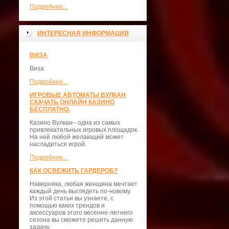
Подробнее...
ИНТЕРЕСНАЯ ИНФОРМАЦИЯ
ВИЗА
Виза
Подробнее...
ИГРОВЫЕ АВТОМАТЫ ВУЛКАН
СКАЧАТЬ ОНЛАЙН КАЗИНО
БЕСПЛАТНО.
Казино Вулкан– одна из самых
привлекательных игровых площадок.
На ней любой желающий может
насладиться игрой.
Подробнее...
КАК ОСВЕЖИТЬ ГАРДЕРОБ?
Наверняка, любая женщина мечтает
каждый день выглядеть по-новому.
Из этой статьи вы узнаете, с
помощью каких трендов и
аксессуаров этого весенне-летнего
сезона вы сможете решить данную
задачу.