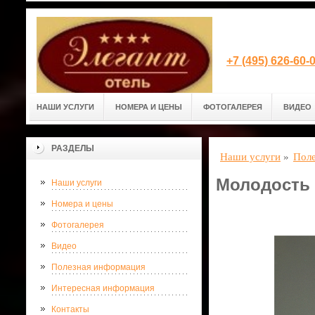
+7 (495) 626-60
НАШИ УСЛУГИ
НОМЕРА И ЦЕНЫ
ФОТОГАЛЕРЕЯ
ВИДЕО
РАЗДЕЛЫ
Наши услуги
»
Поле
Молодость 
Наши услуги
Номера и цены
Фотогалерея
Видео
Полезная информация
Интересная информация
Контакты