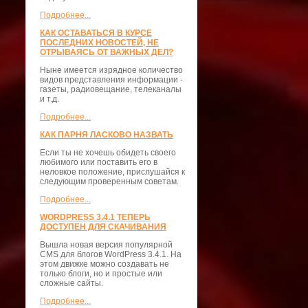
Подробнее...
КАК ОСТАВАТЬСЯ В КУРСЕ
ПОСЛЕДНИХ НОВОСТЕЙ, НЕ
ОТРЫВАЯСЬ ОТ ВАЖНЫХ ДЕЛ?
Ныне имеется изрядное количество
видов представления информации -
газеты, радиовещание, телеканалы
и т.д.
Подробнее...
КАК ПАРНЯ ЛАСКОВО НАЗВАТЬ
Если ты не хочешь обидеть своего
любимого или поставить его в
неловкое положение, прислушайся к
следующим проверенным советам.
Подробнее...
WORDPRESS 3.4.1 ТЕПЕРЬ
ДОСТУПЕН ДЛЯ СКАЧИВАНИЯ
Вышла новая версия популярной
CMS для блогов WordPress 3.4.1. На
этом движке можно создавать не
только блоги, но и простые или
сложные сайты.
Подробнее...