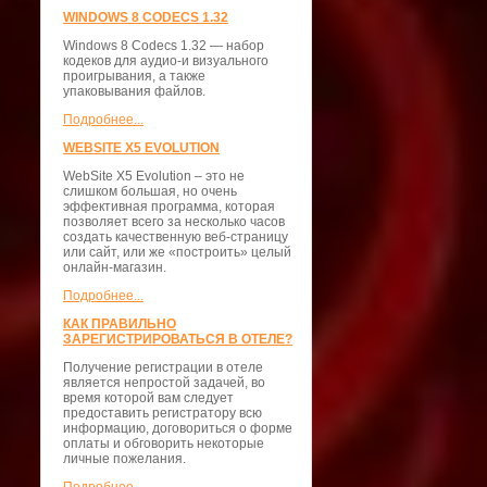
WINDOWS 8 CODECS 1.32
Windows 8 Codecs 1.32 — набор
кодеков для аудио-и визуального
проигрывания, а также
упаковывания файлов.
Подробнее...
WEBSITE X5 EVOLUTION
WebSite X5 Evolution – это не
слишком большая, но очень
эффективная программа, которая
позволяет всего за несколько часов
создать качественную веб-страницу
или сайт, или же «построить» целый
онлайн-магазин.
Подробнее...
КАК ПРАВИЛЬНО
ЗАРЕГИСТРИРОВАТЬСЯ В ОТЕЛЕ?
Получение регистрации в отеле
является непростой задачей, во
время которой вам следует
предоставить регистратору всю
информацию, договориться о форме
оплаты и обговорить некоторые
личные пожелания.