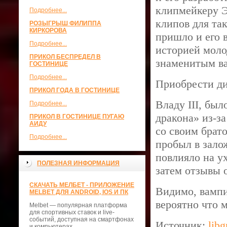
клипмейкеру Э
Подробнее...
клипов для так
РОЗЫГРЫШ ФИЛИППА
КИРКОРОВА
пришло и его 
Подробнее...
историей моло
ПРИКОЛ БЕСПРЕДЕЛ В
знаменитым ва
ГОСТИНИЦЕ
Подробнее...
Приобрести д
ПРИКОЛ ГОДА В ГОСТИНИЦЕ
Владу III, бы
Подробнее...
дракона» из-за
ПРИКОЛ В ГОСТИНИЦЕ ПУГАЮ
АИДУ
со своим брат
Подробнее...
пробыл в зало
повлияло на у
ПОЛЕЗНАЯ ИНФОРМАЦИЯ
затем отзывы 
СКАЧАТЬ МЕЛБЕТ - ПРИЛОЖЕНИЕ
Видимо, вампи
MELBET ДЛЯ ANDROID, IOS И ПК
вероятно что 
Melbet — популярная платформа
для спортивных ставок и live-
событий, доступная на смартфонах
Источник:
lib
и компьютерах.