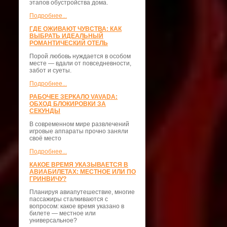
этапов обустройства дома.
Подробнее...
ГДЕ ОЖИВАЮТ ЧУВСТВА: КАК
ВЫБРАТЬ ИДЕАЛЬНЫЙ
РОМАНТИЧЕСКИЙ ОТЕЛЬ
Порой любовь нуждается в особом
месте — вдали от повседневности,
забот и суеты.
Подробнее...
РАБОЧЕЕ ЗЕРКАЛО VAVADA:
ОБХОД БЛОКИРОВКИ ЗА
СЕКУНДЫ
В современном мире развлечений
игровые аппараты прочно заняли
своё место
Подробнее...
КАКОЕ ВРЕМЯ УКАЗЫВАЕТСЯ В
АВИАБИЛЕТАХ: МЕСТНОЕ ИЛИ ПО
ГРИНВИЧУ?
Планируя авиапутешествие, многие
пассажиры сталкиваются с
вопросом: какое время указано в
билете — местное или
универсальное?