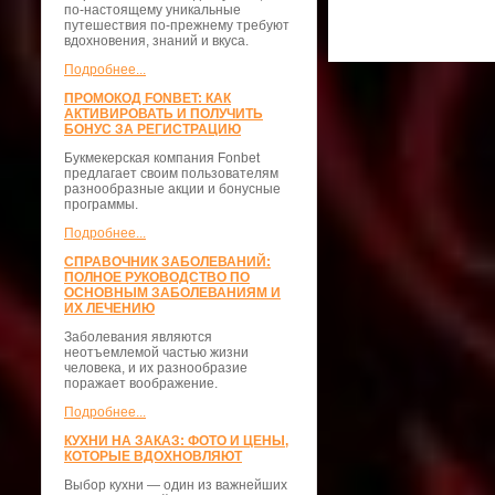
по-настоящему уникальные
путешествия по-прежнему требуют
вдохновения, знаний и вкуса.
Подробнее...
ПРОМОКОД FONBET: КАК
АКТИВИРОВАТЬ И ПОЛУЧИТЬ
БОНУС ЗА РЕГИСТРАЦИЮ
Букмекерская компания Fonbet
предлагает своим пользователям
разнообразные акции и бонусные
программы.
Подробнее...
СПРАВОЧНИК ЗАБОЛЕВАНИЙ:
ПОЛНОЕ РУКОВОДСТВО ПО
ОСНОВНЫМ ЗАБОЛЕВАНИЯМ И
ИХ ЛЕЧЕНИЮ
Заболевания являются
неотъемлемой частью жизни
человека, и их разнообразие
поражает воображение.
Подробнее...
КУХНИ НА ЗАКАЗ: ФОТО И ЦЕНЫ,
КОТОРЫЕ ВДОХНОВЛЯЮТ
Выбор кухни — один из важнейших