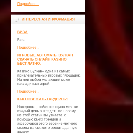
Подробнее...
ИНТЕРЕСНАЯ ИНФОРМАЦИЯ
ВИЗА
Виза
Подробнее...
ИГРОВЫЕ АВТОМАТЫ ВУЛКАН
СКАЧАТЬ ОНЛАЙН КАЗИНО
БЕСПЛАТНО.
Казино Вулкан– одна из самых
привлекательных игровых площадок.
На ней любой желающий может
насладиться игрой.
Подробнее...
КАК ОСВЕЖИТЬ ГАРДЕРОБ?
Наверняка, любая женщина мечтает
каждый день выглядеть по-новому.
Из этой статьи вы узнаете, с
помощью каких трендов и
аксессуаров этого весенне-летнего
сезона вы сможете решить данную
задачу.