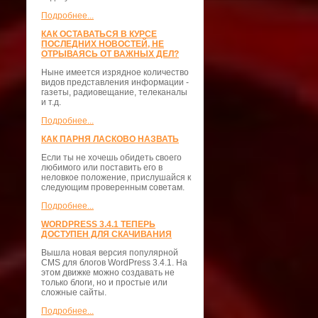
Подробнее...
КАК ОСТАВАТЬСЯ В КУРСЕ
ПОСЛЕДНИХ НОВОСТЕЙ, НЕ
ОТРЫВАЯСЬ ОТ ВАЖНЫХ ДЕЛ?
Ныне имеется изрядное количество
видов представления информации -
газеты, радиовещание, телеканалы
и т.д.
Подробнее...
КАК ПАРНЯ ЛАСКОВО НАЗВАТЬ
Если ты не хочешь обидеть своего
любимого или поставить его в
неловкое положение, прислушайся к
следующим проверенным советам.
Подробнее...
WORDPRESS 3.4.1 ТЕПЕРЬ
ДОСТУПЕН ДЛЯ СКАЧИВАНИЯ
Вышла новая версия популярной
CMS для блогов WordPress 3.4.1. На
этом движке можно создавать не
только блоги, но и простые или
сложные сайты.
Подробнее...