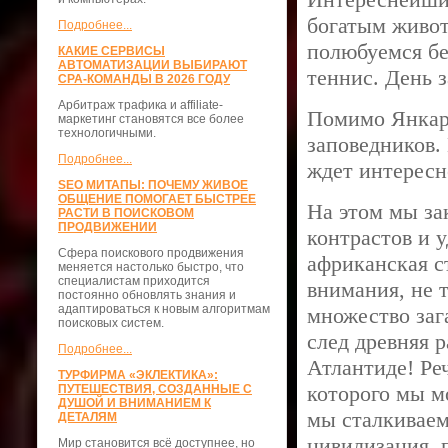
богатым живот
Подробнее...
полюбуемся бе
КАКИЕ СЕРВИСЫ
АВТОМАТИЗАЦИИ ВЫБИРАЮТ
теннис. День 
CPA-КОМАНДЫ В 2026 ГОДУ
Арбитраж трафика и affiliate-
Помимо Янкари
маркетинг становятся все более
технологичными.
заповедников.
Подробнее...
ждет интерес
SEO МИТАПЫ: ПОЧЕМУ ЖИВОЕ
ОБЩЕНИЕ ПОМОГАЕТ БЫСТРЕЕ
На этом мы за
РАСТИ В ПОИСКОВОМ
ПРОДВИЖЕНИИ
контрастов и 
Сфера поискового продвижения
африканская с
меняется настолько быстро, что
специалистам приходится
внимания, не т
постоянно обновлять знания и
адаптироваться к новым алгоритмам
множество зага
поисковых систем.
след древняя 
Подробнее...
Атлантиде! Ре
ТУРФИРМА «ЭКЛЕКТИКА»:
которого мы м
ПУТЕШЕСТВИЯ, СОЗДАННЫЕ С
ДУШОЙ И ВНИМАНИЕМ К
мы сталкиваем
ДЕТАЛЯМ
цивилизация, 
Мир становится всё доступнее, но