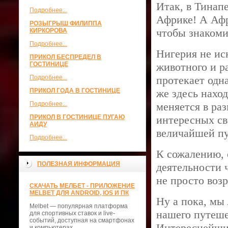
Итак, в Тинап
Подробнее...
Африке! А Афр
РОЗЫГРЫШ ФИЛИППА
чтобы знакоми
КИРКОРОВА
Подробнее...
Нигерия не ис
ПРИКОЛ БЕСПРЕДЕЛ В
ГОСТИНИЦЕ
животного и р
Подробнее...
протекает одн
ПРИКОЛ ГОДА В ГОСТИНИЦЕ
же здесь нахо
Подробнее...
меняется в ра
ПРИКОЛ В ГОСТИНИЦЕ ПУГАЮ
интересных св
АИДУ
величайшей пу
Подробнее...
К сожалению, о
ПОЛЕЗНАЯ ИНФОРМАЦИЯ
деятельности 
не просто возр
СКАЧАТЬ МЕЛБЕТ - ПРИЛОЖЕНИЕ
MELBET ДЛЯ ANDROID, IOS И ПК
Ну а пока, мы
Melbet — популярная платформа
нашего путеше
для спортивных ставок и live-
событий, доступная на смартфонах
Интереснейший
и компьютерах.