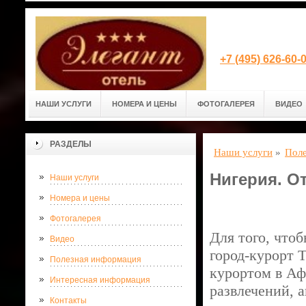
+7 (495) 626-60
НАШИ УСЛУГИ
НОМЕРА И ЦЕНЫ
ФОТОГАЛЕРЕЯ
ВИДЕО
РАЗДЕЛЫ
Наши услуги
»
Поле
Нигерия. О
Наши услуги
Номера и цены
Фотогалерея
Для того, что
Видео
город-курорт 
Полезная информация
курортом в Аф
Интересная информация
развлечений, 
Контакты