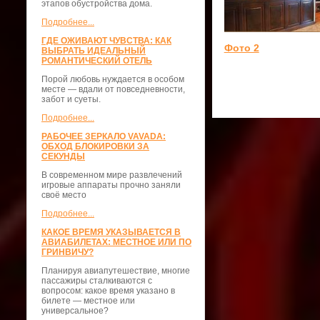
этапов обустройства дома.
Подробнее...
ГДЕ ОЖИВАЮТ ЧУВСТВА: КАК
Фото 2
ВЫБРАТЬ ИДЕАЛЬНЫЙ
РОМАНТИЧЕСКИЙ ОТЕЛЬ
Порой любовь нуждается в особом
месте — вдали от повседневности,
забот и суеты.
Подробнее...
РАБОЧЕЕ ЗЕРКАЛО VAVADA:
ОБХОД БЛОКИРОВКИ ЗА
СЕКУНДЫ
В современном мире развлечений
игровые аппараты прочно заняли
своё место
Подробнее...
КАКОЕ ВРЕМЯ УКАЗЫВАЕТСЯ В
АВИАБИЛЕТАХ: МЕСТНОЕ ИЛИ ПО
ГРИНВИЧУ?
Планируя авиапутешествие, многие
пассажиры сталкиваются с
вопросом: какое время указано в
билете — местное или
универсальное?