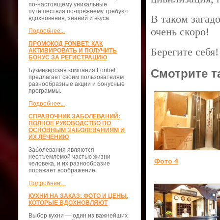
по-настоящему уникальные
путешествия по-прежнему требуют
В таком загад
вдохновения, знаний и вкуса.
очень скоро!
Подробнее...
ПРОМОКОД FONBET: КАК
Берегите себя!
АКТИВИРОВАТЬ И ПОЛУЧИТЬ
БОНУС ЗА РЕГИСТРАЦИЮ
Букмекерская компания Fonbet
Смотрите т
предлагает своим пользователям
разнообразные акции и бонусные
программы.
Подробнее...
СПРАВОЧНИК ЗАБОЛЕВАНИЙ:
ПОЛНОЕ РУКОВОДСТВО ПО
ОСНОВНЫМ ЗАБОЛЕВАНИЯМ И
ИХ ЛЕЧЕНИЮ
Заболевания являются
неотъемлемой частью жизни
Фото 4
человека, и их разнообразие
поражает воображение.
Подробнее...
КУХНИ НА ЗАКАЗ: ФОТО И ЦЕНЫ,
КОТОРЫЕ ВДОХНОВЛЯЮТ
Выбор кухни — один из важнейших