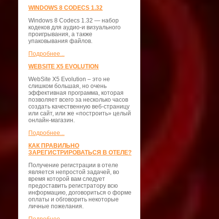
WINDOWS 8 CODECS 1.32
Windows 8 Codecs 1.32 — набор
кодеков для аудио-и визуального
проигрывания, а также
упаковывания файлов.
Подробнее...
WEBSITE X5 EVOLUTION
WebSite X5 Evolution – это не
слишком большая, но очень
эффективная программа, которая
позволяет всего за несколько часов
создать качественную веб-страницу
или сайт, или же «построить» целый
онлайн-магазин.
Подробнее...
КАК ПРАВИЛЬНО
ЗАРЕГИСТРИРОВАТЬСЯ В ОТЕЛЕ?
Получение регистрации в отеле
является непростой задачей, во
время которой вам следует
предоставить регистратору всю
информацию, договориться о форме
оплаты и обговорить некоторые
личные пожелания.