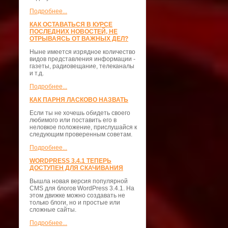
Подробнее...
КАК ОСТАВАТЬСЯ В КУРСЕ
ПОСЛЕДНИХ НОВОСТЕЙ, НЕ
ОТРЫВАЯСЬ ОТ ВАЖНЫХ ДЕЛ?
Ныне имеется изрядное количество
видов представления информации -
газеты, радиовещание, телеканалы
и т.д.
Подробнее...
КАК ПАРНЯ ЛАСКОВО НАЗВАТЬ
Если ты не хочешь обидеть своего
любимого или поставить его в
неловкое положение, прислушайся к
следующим проверенным советам.
Подробнее...
WORDPRESS 3.4.1 ТЕПЕРЬ
ДОСТУПЕН ДЛЯ СКАЧИВАНИЯ
Вышла новая версия популярной
CMS для блогов WordPress 3.4.1. На
этом движке можно создавать не
только блоги, но и простые или
сложные сайты.
Подробнее...