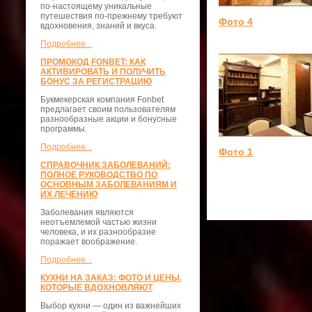
по-настоящему уникальные
путешествия по-прежнему требуют
Фото 4
вдохновения, знаний и вкуса.
Подробнее...
ПРОМОКОД FONBET: КАК
АКТИВИРОВАТЬ И ПОЛУЧИТЬ
БОНУС ЗА РЕГИСТРАЦИЮ
Букмекерская компания Fonbet
предлагает своим пользователям
разнообразные акции и бонусные
программы.
Подробнее...
Фото 1
СПРАВОЧНИК ЗАБОЛЕВАНИЙ:
ПОЛНОЕ РУКОВОДСТВО ПО
ОСНОВНЫМ ЗАБОЛЕВАНИЯМ И
ИХ ЛЕЧЕНИЮ
Заболевания являются
неотъемлемой частью жизни
человека, и их разнообразие
поражает воображение.
Подробнее...
КУХНИ НА ЗАКАЗ: ФОТО И ЦЕНЫ,
КОТОРЫЕ ВДОХНОВЛЯЮТ
Выбор кухни — один из важнейших