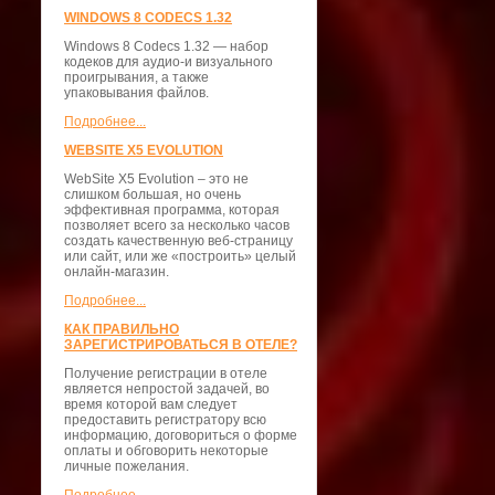
WINDOWS 8 CODECS 1.32
Windows 8 Codecs 1.32 — набор
кодеков для аудио-и визуального
проигрывания, а также
упаковывания файлов.
Подробнее...
WEBSITE X5 EVOLUTION
WebSite X5 Evolution – это не
слишком большая, но очень
эффективная программа, которая
позволяет всего за несколько часов
создать качественную веб-страницу
или сайт, или же «построить» целый
онлайн-магазин.
Подробнее...
КАК ПРАВИЛЬНО
ЗАРЕГИСТРИРОВАТЬСЯ В ОТЕЛЕ?
Получение регистрации в отеле
является непростой задачей, во
время которой вам следует
предоставить регистратору всю
информацию, договориться о форме
оплаты и обговорить некоторые
личные пожелания.