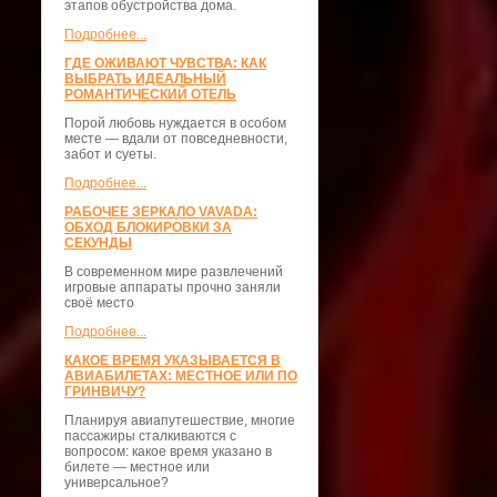
этапов обустройства дома.
Подробнее...
ГДЕ ОЖИВАЮТ ЧУВСТВА: КАК
ВЫБРАТЬ ИДЕАЛЬНЫЙ
РОМАНТИЧЕСКИЙ ОТЕЛЬ
Порой любовь нуждается в особом
месте — вдали от повседневности,
забот и суеты.
Подробнее...
РАБОЧЕЕ ЗЕРКАЛО VAVADA:
ОБХОД БЛОКИРОВКИ ЗА
СЕКУНДЫ
В современном мире развлечений
игровые аппараты прочно заняли
своё место
Подробнее...
КАКОЕ ВРЕМЯ УКАЗЫВАЕТСЯ В
АВИАБИЛЕТАХ: МЕСТНОЕ ИЛИ ПО
ГРИНВИЧУ?
Планируя авиапутешествие, многие
пассажиры сталкиваются с
вопросом: какое время указано в
билете — местное или
универсальное?