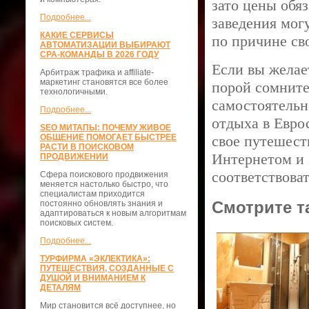
зато цены обя
Подробнее...
заведения мог
КАКИЕ СЕРВИСЫ
по причине св
АВТОМАТИЗАЦИИ ВЫБИРАЮТ
CPA-КОМАНДЫ В 2026 ГОДУ
Если вы желае
Арбитраж трафика и affiliate-
маркетинг становятся все более
порой сомните
технологичными.
самостоятельн
Подробнее...
отдыха в Евро
SEO МИТАПЫ: ПОЧЕМУ ЖИВОЕ
ОБЩЕНИЕ ПОМОГАЕТ БЫСТРЕЕ
свое путешест
РАСТИ В ПОИСКОВОМ
Интернетом и 
ПРОДВИЖЕНИИ
соответствова
Сфера поискового продвижения
меняется настолько быстро, что
специалистам приходится
Смотрите т
постоянно обновлять знания и
адаптироваться к новым алгоритмам
поисковых систем.
Подробнее...
ТУРФИРМА «ЭКЛЕКТИКА»:
ПУТЕШЕСТВИЯ, СОЗДАННЫЕ С
ДУШОЙ И ВНИМАНИЕМ К
ДЕТАЛЯМ
Мир становится всё доступнее, но