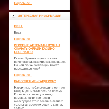
Подробнее...
ИНТЕРЕСНАЯ ИНФОРМАЦИЯ
ВИЗА
Виза
Подробнее...
ИГРОВЫЕ АВТОМАТЫ ВУЛКАН
СКАЧАТЬ ОНЛАЙН КАЗИНО
БЕСПЛАТНО.
Казино Вулкан– одна из самых
привлекательных игровых площадок.
На ней любой желающий может
насладиться игрой.
Подробнее...
КАК ОСВЕЖИТЬ ГАРДЕРОБ?
Наверняка, любая женщина мечтает
каждый день выглядеть по-новому.
Из этой статьи вы узнаете, с
помощью каких трендов и
аксессуаров этого весенне-летнего
сезона вы сможете решить данную
задачу.