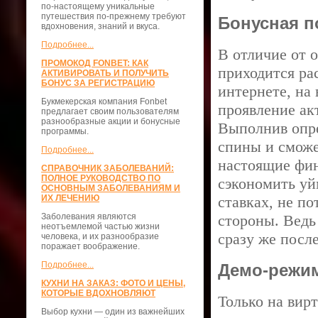
по-настоящему уникальные
путешествия по-прежнему требуют
Бонусная п
вдохновения, знаний и вкуса.
Подробнее...
В отличие от 
ПРОМОКОД FONBET: КАК
приходится ра
АКТИВИРОВАТЬ И ПОЛУЧИТЬ
БОНУС ЗА РЕГИСТРАЦИЮ
интернете, на
Букмекерская компания Fonbet
проявление ак
предлагает своим пользователям
разнообразные акции и бонусные
Выполнив опре
программы.
спины и сможе
Подробнее...
настоящие фин
СПРАВОЧНИК ЗАБОЛЕВАНИЙ:
ПОЛНОЕ РУКОВОДСТВО ПО
сэкономить уй
ОСНОВНЫМ ЗАБОЛЕВАНИЯМ И
ИХ ЛЕЧЕНИЮ
ставках, не по
Заболевания являются
стороны. Ведь
неотъемлемой частью жизни
сразу же посл
человека, и их разнообразие
поражает воображение.
Подробнее...
Демо-режи
КУХНИ НА ЗАКАЗ: ФОТО И ЦЕНЫ,
КОТОРЫЕ ВДОХНОВЛЯЮТ
Только на вир
Выбор кухни — один из важнейших