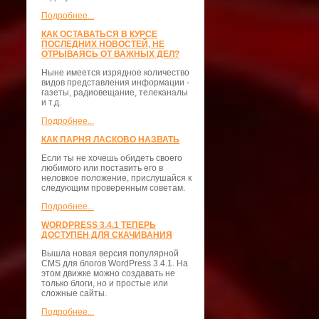
Подробнее...
КАК ОСТАВАТЬСЯ В КУРСЕ
ПОСЛЕДНИХ НОВОСТЕЙ, НЕ
ОТРЫВАЯСЬ ОТ ВАЖНЫХ ДЕЛ?
Ныне имеется изрядное количество
видов представления информации -
газеты, радиовещание, телеканалы
и т.д.
Подробнее...
КАК ПАРНЯ ЛАСКОВО НАЗВАТЬ
Если ты не хочешь обидеть своего
любимого или поставить его в
неловкое положение, прислушайся к
следующим проверенным советам.
Подробнее...
WORDPRESS 3.4.1 ТЕПЕРЬ
ДОСТУПЕН ДЛЯ СКАЧИВАНИЯ
Вышла новая версия популярной
CMS для блогов WordPress 3.4.1. На
этом движке можно создавать не
только блоги, но и простые или
сложные сайты.
Подробнее...