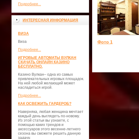
Подробнее...
ИНТЕРЕСНАЯ ИНФОРМАЦИЯ
ВИЗА
Виза
Фото 1
Подробнее...
ИГРОВЫЕ АВТОМАТЫ ВУЛКАН
СКАЧАТЬ ОНЛАЙН КАЗИНО
БЕСПЛАТНО.
Казино Вулкан– одна из самых
привлекательных игровых площадок.
На ней любой желающий может
насладиться игрой.
Подробнее...
КАК ОСВЕЖИТЬ ГАРДЕРОБ?
Наверняка, любая женщина мечтает
каждый день выглядеть по-новому.
Из этой статьи вы узнаете, с
помощью каких трендов и
аксессуаров этого весенне-летнего
сезона вы сможете решить данную
задачу.