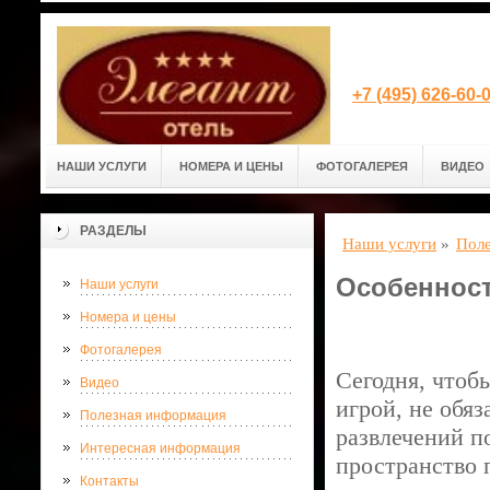
+7 (495) 626-60
НАШИ УСЛУГИ
НОМЕРА И ЦЕНЫ
ФОТОГАЛЕРЕЯ
ВИДЕО
РАЗДЕЛЫ
Наши услуги
»
Поле
Особенност
Наши услуги
Номера и цены
Фотогалерея
Сегодня, чтоб
Видео
игрой, не обя
Полезная информация
развлечений п
Интересная информация
пространство 
Контакты