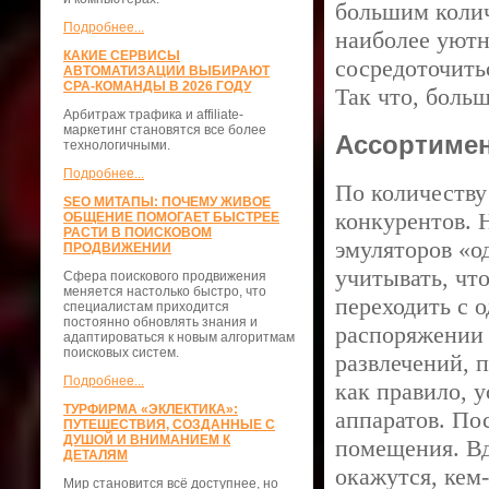
большим колич
Подробнее...
наиболее уютн
КАКИЕ СЕРВИСЫ
сосредоточить
АВТОМАТИЗАЦИИ ВЫБИРАЮТ
CPA-КОМАНДЫ В 2026 ГОДУ
Так что, боль
Арбитраж трафика и affiliate-
маркетинг становятся все более
Ассортиме
технологичными.
Подробнее...
По количеству
SEO МИТАПЫ: ПОЧЕМУ ЖИВОЕ
конкурентов. 
ОБЩЕНИЕ ПОМОГАЕТ БЫСТРЕЕ
РАСТИ В ПОИСКОВОМ
эмуляторов «о
ПРОДВИЖЕНИИ
учитывать, чт
Сфера поискового продвижения
меняется настолько быстро, что
переходить с 
специалистам приходится
постоянно обновлять знания и
распоряжении 
адаптироваться к новым алгоритмам
поисковых систем.
развлечений, 
Подробнее...
как правило, 
ТУРФИРМА «ЭКЛЕКТИКА»:
аппаратов. По
ПУТЕШЕСТВИЯ, СОЗДАННЫЕ С
ДУШОЙ И ВНИМАНИЕМ К
помещения. Вд
ДЕТАЛЯМ
окажутся, кем
Мир становится всё доступнее, но