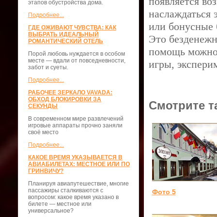
появляется во
этапов обустройства дома.
наслаждаться 
Подробнее...
или бонусные 
ГДЕ ОЖИВАЮТ ЧУВСТВА: КАК
ВЫБРАТЬ ИДЕАЛЬНЫЙ
Это безденежн
РОМАНТИЧЕСКИЙ ОТЕЛЬ
помощь можно 
Порой любовь нуждается в особом
месте — вдали от повседневности,
игры, экспери
забот и суеты.
Подробнее...
РАБОЧЕЕ ЗЕРКАЛО VAVADA:
ОБХОД БЛОКИРОВКИ ЗА
Смотрите т
СЕКУНДЫ
В современном мире развлечений
игровые аппараты прочно заняли
своё место
Подробнее...
КАКОЕ ВРЕМЯ УКАЗЫВАЕТСЯ В
АВИАБИЛЕТАХ: МЕСТНОЕ ИЛИ ПО
ГРИНВИЧУ?
Планируя авиапутешествие, многие
пассажиры сталкиваются с
Фото 5
вопросом: какое время указано в
билете — местное или
универсальное?