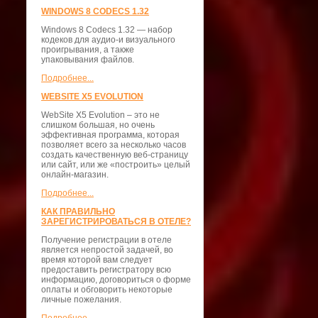
WINDOWS 8 CODECS 1.32
Windows 8 Codecs 1.32 — набор
кодеков для аудио-и визуального
проигрывания, а также
упаковывания файлов.
Подробнее...
WEBSITE X5 EVOLUTION
WebSite X5 Evolution – это не
слишком большая, но очень
эффективная программа, которая
позволяет всего за несколько часов
создать качественную веб-страницу
или сайт, или же «построить» целый
онлайн-магазин.
Подробнее...
КАК ПРАВИЛЬНО
ЗАРЕГИСТРИРОВАТЬСЯ В ОТЕЛЕ?
Получение регистрации в отеле
является непростой задачей, во
время которой вам следует
предоставить регистратору всю
информацию, договориться о форме
оплаты и обговорить некоторые
личные пожелания.