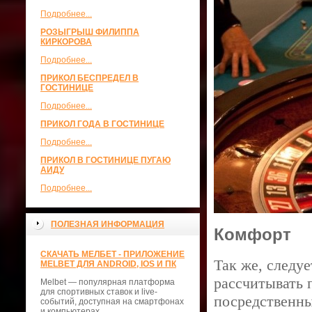
Подробнее...
РОЗЫГРЫШ ФИЛИППА
КИРКОРОВА
Подробнее...
ПРИКОЛ БЕСПРЕДЕЛ В
ГОСТИНИЦЕ
Подробнее...
ПРИКОЛ ГОДА В ГОСТИНИЦЕ
Подробнее...
ПРИКОЛ В ГОСТИНИЦЕ ПУГАЮ
АИДУ
Подробнее...
ПОЛЕЗНАЯ ИНФОРМАЦИЯ
Комфорт
СКАЧАТЬ МЕЛБЕТ - ПРИЛОЖЕНИЕ
Так же, следу
MELBET ДЛЯ ANDROID, IOS И ПК
рассчитывать 
Melbet — популярная платформа
для спортивных ставок и live-
посредственны
событий, доступная на смартфонах
и компьютерах.