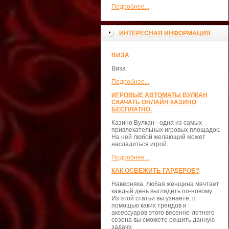
Подробнее...
ИНТЕРЕСНАЯ ИНФОРМАЦИЯ
ВИЗА
Виза
Подробнее...
ИГРОВЫЕ АВТОМАТЫ ВУЛКАН
СКАЧАТЬ ОНЛАЙН КАЗИНО
БЕСПЛАТНО.
Казино Вулкан– одна из самых
привлекательных игровых площадок.
На ней любой желающий может
насладиться игрой.
Подробнее...
КАК ОСВЕЖИТЬ ГАРДЕРОБ?
Наверняка, любая женщина мечтает
каждый день выглядеть по-новому.
Из этой статьи вы узнаете, с
помощью каких трендов и
аксессуаров этого весенне-летнего
сезона вы сможете решить данную
задачу.