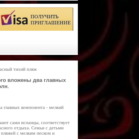
расный тихий пляж
ого вложены два главных
олн.
а главных компонента - мелкий
вают сами испанцы, соответствует
ксного отдыха. Семьи с детьми
 пляжей с мелким песком и