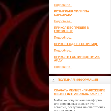
Подробнее...
РОЗЫГРЫШ ФИЛИППА
КИРКОРОВА
Подробнее...
ПРИКОЛ БЕСПРЕДЕЛ В
ГОСТИНИЦЕ
Подробнее...
ПРИКОЛ ГОДА В ГОСТИНИЦЕ
Подробнее...
ПРИКОЛ В ГОСТИНИЦЕ ПУГАЮ
АИДУ
Подробнее...
ПОЛЕЗНАЯ ИНФОРМАЦИЯ
СКАЧАТЬ МЕЛБЕТ - ПРИЛОЖЕНИЕ
MELBET ДЛЯ ANDROID, IOS И ПК
Melbet — популярная платформа
для спортивных ставок и live-
событий, доступная на смартфонах
и компьютерах.