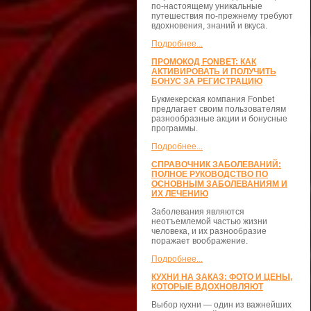
по-настоящему уникальные
путешествия по-прежнему требуют
вдохновения, знаний и вкуса.
Подробнее...
ПРОМОКОД FONBET: КАК
АКТИВИРОВАТЬ И ПОЛУЧИТЬ
БОНУС ЗА РЕГИСТРАЦИЮ
Букмекерская компания Fonbet
предлагает своим пользователям
разнообразные акции и бонусные
программы.
Подробнее...
СПРАВОЧНИК ЗАБОЛЕВАНИЙ:
ПОЛНОЕ РУКОВОДСТВО ПО
ОСНОВНЫМ ЗАБОЛЕВАНИЯМ И
ИХ ЛЕЧЕНИЮ
Заболевания являются
неотъемлемой частью жизни
человека, и их разнообразие
поражает воображение.
Подробнее...
КУХНИ НА ЗАКАЗ: ФОТО И ЦЕНЫ,
КОТОРЫЕ ВДОХНОВЛЯЮТ
Выбор кухни — один из важнейших