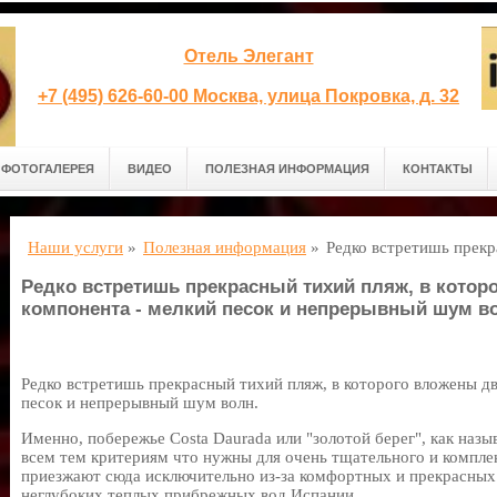
Отель Элегант
+7 (495) 626-60-00 Москва, улица Покровка, д. 32
ФОТОГАЛЕРЕЯ
ВИДЕО
ПОЛЕЗНАЯ ИНФОРМАЦИЯ
КОНТАКТЫ
Наши услуги
»
Полезная информация
»
Редко встретишь прек
Редко встретишь прекрасный тихий пляж, в котор
компонента - мелкий песок и непрерывный шум в
Редко встретишь прекрасный тихий пляж, в которого вложены дв
песок и непрерывный шум волн.
Именно, побережье Costa Daurada или "золотой берег", как назы
всем тем критериям что нужны для очень тщательного и компле
приезжают сюда исключительно из-за комфортных и прекрасных
неглубоких теплых прибрежных вод Испании.