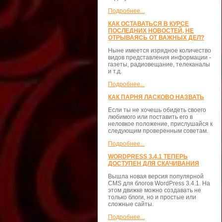
Подробнее...
КАК ОСТАВАТЬСЯ В КУРСЕ
ПОСЛЕДНИХ НОВОСТЕЙ, НЕ
ОТРЫВАЯСЬ ОТ ВАЖНЫХ ДЕЛ?
Ныне имеется изрядное количество
видов представления информации -
газеты, радиовещание, телеканалы
и т.д.
Подробнее...
КАК ПАРНЯ ЛАСКОВО НАЗВАТЬ
Если ты не хочешь обидеть своего
любимого или поставить его в
неловкое положение, прислушайся к
следующим проверенным советам.
Подробнее...
WORDPRESS 3.4.1 ТЕПЕРЬ
ДОСТУПЕН ДЛЯ СКАЧИВАНИЯ
Вышла новая версия популярной
CMS для блогов WordPress 3.4.1. На
этом движке можно создавать не
только блоги, но и простые или
сложные сайты.
Подробнее...