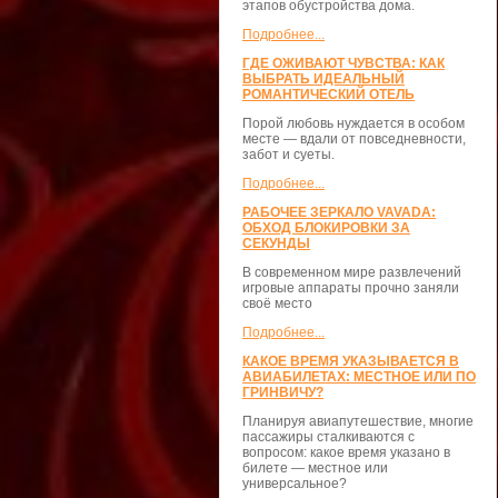
этапов обустройства дома.
Подробнее...
ГДЕ ОЖИВАЮТ ЧУВСТВА: КАК
ВЫБРАТЬ ИДЕАЛЬНЫЙ
РОМАНТИЧЕСКИЙ ОТЕЛЬ
Порой любовь нуждается в особом
месте — вдали от повседневности,
забот и суеты.
Подробнее...
РАБОЧЕЕ ЗЕРКАЛО VAVADA:
ОБХОД БЛОКИРОВКИ ЗА
СЕКУНДЫ
В современном мире развлечений
игровые аппараты прочно заняли
своё место
Подробнее...
КАКОЕ ВРЕМЯ УКАЗЫВАЕТСЯ В
АВИАБИЛЕТАХ: МЕСТНОЕ ИЛИ ПО
ГРИНВИЧУ?
Планируя авиапутешествие, многие
пассажиры сталкиваются с
вопросом: какое время указано в
билете — местное или
универсальное?