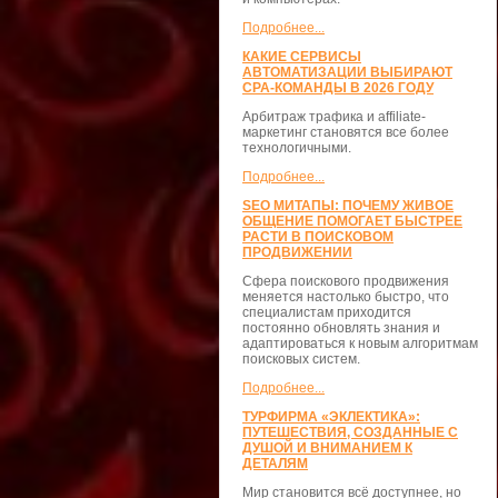
Подробнее...
КАКИЕ СЕРВИСЫ
АВТОМАТИЗАЦИИ ВЫБИРАЮТ
CPA-КОМАНДЫ В 2026 ГОДУ
Арбитраж трафика и affiliate-
маркетинг становятся все более
технологичными.
Подробнее...
SEO МИТАПЫ: ПОЧЕМУ ЖИВОЕ
ОБЩЕНИЕ ПОМОГАЕТ БЫСТРЕЕ
РАСТИ В ПОИСКОВОМ
ПРОДВИЖЕНИИ
Сфера поискового продвижения
меняется настолько быстро, что
специалистам приходится
постоянно обновлять знания и
адаптироваться к новым алгоритмам
поисковых систем.
Подробнее...
ТУРФИРМА «ЭКЛЕКТИКА»:
ПУТЕШЕСТВИЯ, СОЗДАННЫЕ С
ДУШОЙ И ВНИМАНИЕМ К
ДЕТАЛЯМ
Мир становится всё доступнее, но