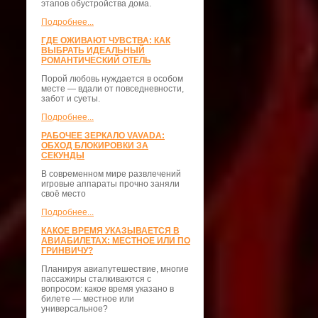
этапов обустройства дома.
Подробнее...
ГДЕ ОЖИВАЮТ ЧУВСТВА: КАК
ВЫБРАТЬ ИДЕАЛЬНЫЙ
РОМАНТИЧЕСКИЙ ОТЕЛЬ
Порой любовь нуждается в особом
месте — вдали от повседневности,
забот и суеты.
Подробнее...
РАБОЧЕЕ ЗЕРКАЛО VAVADA:
ОБХОД БЛОКИРОВКИ ЗА
СЕКУНДЫ
В современном мире развлечений
игровые аппараты прочно заняли
своё место
Подробнее...
КАКОЕ ВРЕМЯ УКАЗЫВАЕТСЯ В
АВИАБИЛЕТАХ: МЕСТНОЕ ИЛИ ПО
ГРИНВИЧУ?
Планируя авиапутешествие, многие
пассажиры сталкиваются с
вопросом: какое время указано в
билете — местное или
универсальное?