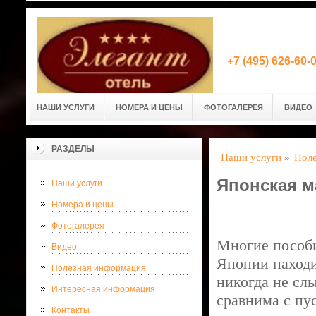
+7 (495) 626-60
НАШИ УСЛУГИ
НОМЕРА И ЦЕНЫ
ФОТОГАЛЕРЕЯ
ВИДЕО
РАЗДЕЛЫ
Наши услуги
»
Поле
Японская м
Наши услуги
Номера и цены
Фотогалерея
Многие пособи
Видео
Японии находи
Полезная информация
никогда не сл
Интересная информация
сравнима с пу
Контакты