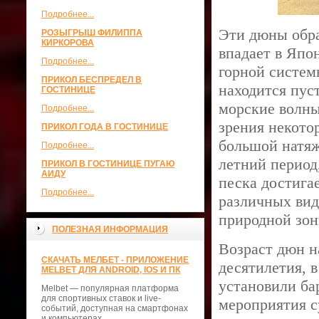
Подробнее...
Эти дюны обра
РОЗЫГРЫШ ФИЛИППА
КИРКОРОВА
впадает в Япо
Подробнее...
горной системы
ПРИКОЛ БЕСПРЕДЕЛ В
находится пус
ГОСТИНИЦЕ
морские волны
Подробнее...
зрения некото
ПРИКОЛ ГОДА В ГОСТИНИЦЕ
большой натяж
Подробнее...
летний период
ПРИКОЛ В ГОСТИНИЦЕ ПУГАЮ
АИДУ
песка достига
Подробнее...
различных вид
природной зон
ПОЛЕЗНАЯ ИНФОРМАЦИЯ
Возраст дюн н
СКАЧАТЬ МЕЛБЕТ - ПРИЛОЖЕНИЕ
десятилетия, 
MELBET ДЛЯ ANDROID, IOS И ПК
установили ба
Melbet — популярная платформа
для спортивных ставок и live-
мероприятия 
событий, доступная на смартфонах
и компьютерах.