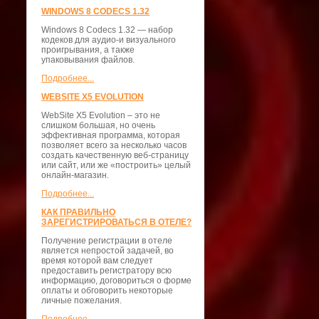
WINDOWS 8 CODECS 1.32
Windows 8 Codecs 1.32 — набор
кодеков для аудио-и визуального
проигрывания, а также
упаковывания файлов.
Подробнее...
WEBSITE X5 EVOLUTION
WebSite X5 Evolution – это не
слишком большая, но очень
эффективная программа, которая
позволяет всего за несколько часов
создать качественную веб-страницу
или сайт, или же «построить» целый
онлайн-магазин.
Подробнее...
КАК ПРАВИЛЬНО
ЗАРЕГИСТРИРОВАТЬСЯ В ОТЕЛЕ?
Получение регистрации в отеле
является непростой задачей, во
время которой вам следует
предоставить регистратору всю
информацию, договориться о форме
оплаты и обговорить некоторые
личные пожелания.