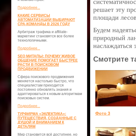
систематичнос
Подробнее...
решает эту пр
КАКИЕ СЕРВИСЫ
площади лесо
АВТОМАТИЗАЦИИ ВЫБИРАЮТ
CPA-КОМАНДЫ В 2026 ГОДУ
Будем надеять
Арбитраж трафика и affiliate-
маркетинг становятся все более
природный лан
технологичными.
наслаждаться 
Подробнее...
SEO МИТАПЫ: ПОЧЕМУ ЖИВОЕ
Смотрите т
ОБЩЕНИЕ ПОМОГАЕТ БЫСТРЕЕ
РАСТИ В ПОИСКОВОМ
ПРОДВИЖЕНИИ
Сфера поискового продвижения
меняется настолько быстро, что
специалистам приходится
постоянно обновлять знания и
адаптироваться к новым алгоритмам
поисковых систем.
Подробнее...
Фото 3
ТУРФИРМА «ЭКЛЕКТИКА»:
ПУТЕШЕСТВИЯ, СОЗДАННЫЕ С
ДУШОЙ И ВНИМАНИЕМ К
ДЕТАЛЯМ
Мир становится всё доступнее, но