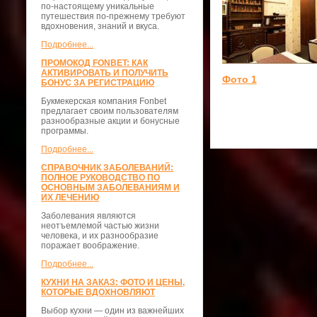
по-настоящему уникальные
путешествия по-прежнему требуют
вдохновения, знаний и вкуса.
Подробнее...
ПРОМОКОД FONBET: КАК
АКТИВИРОВАТЬ И ПОЛУЧИТЬ
Фото 1
БОНУС ЗА РЕГИСТРАЦИЮ
Букмекерская компания Fonbet
предлагает своим пользователям
разнообразные акции и бонусные
программы.
Подробнее...
СПРАВОЧНИК ЗАБОЛЕВАНИЙ:
ПОЛНОЕ РУКОВОДСТВО ПО
ОСНОВНЫМ ЗАБОЛЕВАНИЯМ И
ИХ ЛЕЧЕНИЮ
Заболевания являются
неотъемлемой частью жизни
человека, и их разнообразие
поражает воображение.
Подробнее...
КУХНИ НА ЗАКАЗ: ФОТО И ЦЕНЫ,
КОТОРЫЕ ВДОХНОВЛЯЮТ
Выбор кухни — один из важнейших