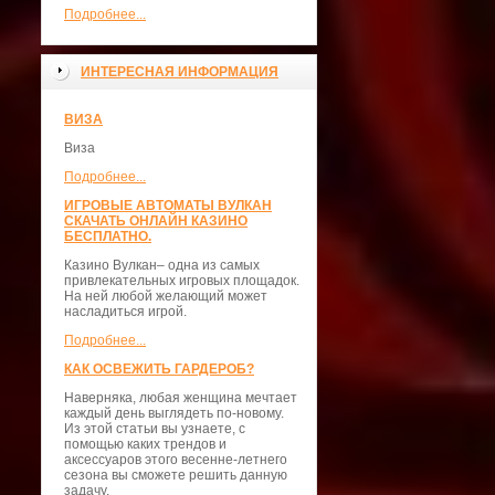
Подробнее...
ИНТЕРЕСНАЯ ИНФОРМАЦИЯ
ВИЗА
Виза
Подробнее...
ИГРОВЫЕ АВТОМАТЫ ВУЛКАН
СКАЧАТЬ ОНЛАЙН КАЗИНО
БЕСПЛАТНО.
Казино Вулкан– одна из самых
привлекательных игровых площадок.
На ней любой желающий может
насладиться игрой.
Подробнее...
КАК ОСВЕЖИТЬ ГАРДЕРОБ?
Наверняка, любая женщина мечтает
каждый день выглядеть по-новому.
Из этой статьи вы узнаете, с
помощью каких трендов и
аксессуаров этого весенне-летнего
сезона вы сможете решить данную
задачу.