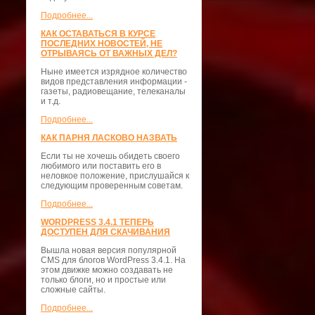
Подробнее...
КАК ОСТАВАТЬСЯ В КУРСЕ
ПОСЛЕДНИХ НОВОСТЕЙ, НЕ
ОТРЫВАЯСЬ ОТ ВАЖНЫХ ДЕЛ?
Ныне имеется изрядное количество
видов представления информации -
газеты, радиовещание, телеканалы
и т.д.
Подробнее...
КАК ПАРНЯ ЛАСКОВО НАЗВАТЬ
Если ты не хочешь обидеть своего
любимого или поставить его в
неловкое положение, прислушайся к
следующим проверенным советам.
Подробнее...
WORDPRESS 3.4.1 ТЕПЕРЬ
ДОСТУПЕН ДЛЯ СКАЧИВАНИЯ
Вышла новая версия популярной
CMS для блогов WordPress 3.4.1. На
этом движке можно создавать не
только блоги, но и простые или
сложные сайты.
Подробнее...