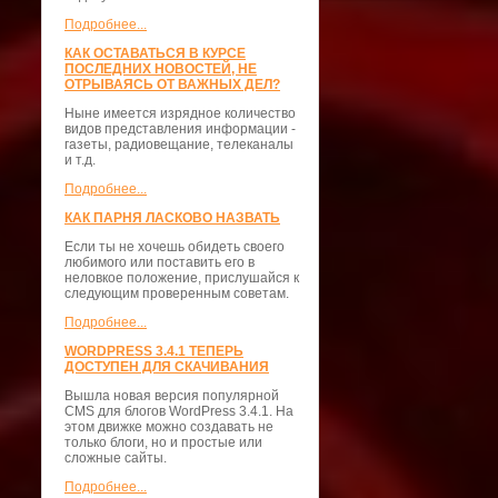
Подробнее...
КАК ОСТАВАТЬСЯ В КУРСЕ
ПОСЛЕДНИХ НОВОСТЕЙ, НЕ
ОТРЫВАЯСЬ ОТ ВАЖНЫХ ДЕЛ?
Ныне имеется изрядное количество
видов представления информации -
газеты, радиовещание, телеканалы
и т.д.
Подробнее...
КАК ПАРНЯ ЛАСКОВО НАЗВАТЬ
Если ты не хочешь обидеть своего
любимого или поставить его в
неловкое положение, прислушайся к
следующим проверенным советам.
Подробнее...
WORDPRESS 3.4.1 ТЕПЕРЬ
ДОСТУПЕН ДЛЯ СКАЧИВАНИЯ
Вышла новая версия популярной
CMS для блогов WordPress 3.4.1. На
этом движке можно создавать не
только блоги, но и простые или
сложные сайты.
Подробнее...