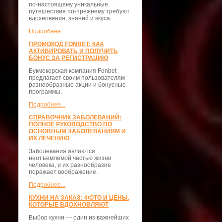
по-настоящему уникальные
путешествия по-прежнему требуют
вдохновения, знаний и вкуса.
Подробнее...
ПРОМОКОД FONBET: КАК
АКТИВИРОВАТЬ И ПОЛУЧИТЬ
БОНУС ЗА РЕГИСТРАЦИЮ
Букмекерская компания Fonbet
предлагает своим пользователям
разнообразные акции и бонусные
программы.
Подробнее...
СПРАВОЧНИК ЗАБОЛЕВАНИЙ:
ПОЛНОЕ РУКОВОДСТВО ПО
ОСНОВНЫМ ЗАБОЛЕВАНИЯМ И
ИХ ЛЕЧЕНИЮ
Заболевания являются
неотъемлемой частью жизни
человека, и их разнообразие
поражает воображение.
Подробнее...
КУХНИ НА ЗАКАЗ: ФОТО И ЦЕНЫ,
КОТОРЫЕ ВДОХНОВЛЯЮТ
Выбор кухни — один из важнейших