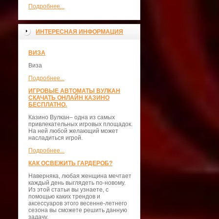
Подробнее...
ИНТЕРЕСНАЯ ИНФОРМАЦИЯ
ВИЗА
Виза
Подробнее...
ИГРОВЫЕ АВТОМАТЫ ВУЛКАН
СКАЧАТЬ ОНЛАЙН КАЗИНО
БЕСПЛАТНО.
Казино Вулкан– одна из самых
привлекательных игровых площадок.
На ней любой желающий может
насладиться игрой.
Подробнее...
КАК ОСВЕЖИТЬ ГАРДЕРОБ?
Наверняка, любая женщина мечтает
каждый день выглядеть по-новому.
Из этой статьи вы узнаете, с
помощью каких трендов и
аксессуаров этого весенне-летнего
сезона вы сможете решить данную
задачу.