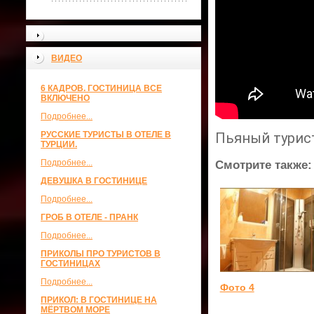
ВИДЕО
6 КАДРОВ. ГОСТИНИЦА ВСЕ
ВКЛЮЧЕНО
Подробнее...
РУССКИЕ ТУРИСТЫ В ОТЕЛЕ В
Пьяный турист
ТУРЦИИ.
Подробнее...
Смотрите также:
ДЕВУШКА В ГОСТИНИЦЕ
Подробнее...
ГРОБ В ОТЕЛЕ - ПРАНК
Подробнее...
ПРИКОЛЫ ПРО ТУРИСТОВ В
ГОСТИНИЦАХ
Подробнее...
Фото 4
ПРИКОЛ: В ГОСТИНИЦЕ НА
МЁРТВОМ МОРЕ