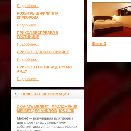
Подробнее...
РОЗЫГРЫШ ФИЛИППА
КИРКОРОВА
Подробнее...
ПРИКОЛ БЕСПРЕДЕЛ В
ГОСТИНИЦЕ
Фото 3
Подробнее...
ПРИКОЛ ГОДА В ГОСТИНИЦЕ
Подробнее...
ПРИКОЛ В ГОСТИНИЦЕ ПУГАЮ
АИДУ
Подробнее...
ПОЛЕЗНАЯ ИНФОРМАЦИЯ
СКАЧАТЬ МЕЛБЕТ - ПРИЛОЖЕНИЕ
MELBET ДЛЯ ANDROID, IOS И ПК
Melbet — популярная платформа
для спортивных ставок и live-
событий, доступная на смартфонах
и компьютерах.