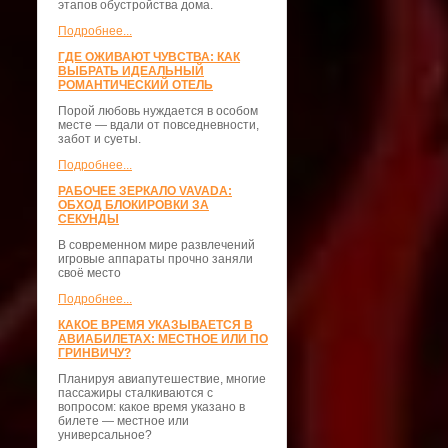
этапов обустройства дома.
Подробнее...
ГДЕ ОЖИВАЮТ ЧУВСТВА: КАК
ВЫБРАТЬ ИДЕАЛЬНЫЙ
РОМАНТИЧЕСКИЙ ОТЕЛЬ
Порой любовь нуждается в особом
месте — вдали от повседневности,
забот и суеты.
Подробнее...
РАБОЧЕЕ ЗЕРКАЛО VAVADA:
ОБХОД БЛОКИРОВКИ ЗА
СЕКУНДЫ
В современном мире развлечений
игровые аппараты прочно заняли
своё место
Подробнее...
КАКОЕ ВРЕМЯ УКАЗЫВАЕТСЯ В
АВИАБИЛЕТАХ: МЕСТНОЕ ИЛИ ПО
ГРИНВИЧУ?
Планируя авиапутешествие, многие
пассажиры сталкиваются с
вопросом: какое время указано в
билете — местное или
универсальное?