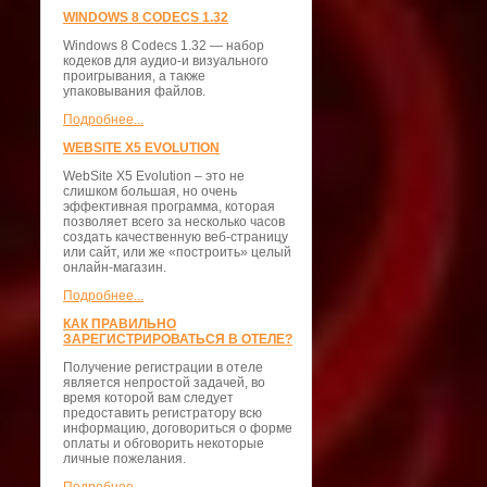
WINDOWS 8 CODECS 1.32
Windows 8 Codecs 1.32 — набор
кодеков для аудио-и визуального
проигрывания, а также
упаковывания файлов.
Подробнее...
WEBSITE X5 EVOLUTION
WebSite X5 Evolution – это не
слишком большая, но очень
эффективная программа, которая
позволяет всего за несколько часов
создать качественную веб-страницу
или сайт, или же «построить» целый
онлайн-магазин.
Подробнее...
КАК ПРАВИЛЬНО
ЗАРЕГИСТРИРОВАТЬСЯ В ОТЕЛЕ?
Получение регистрации в отеле
является непростой задачей, во
время которой вам следует
предоставить регистратору всю
информацию, договориться о форме
оплаты и обговорить некоторые
личные пожелания.