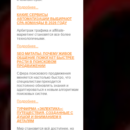
Подробнее...
КАКИЕ СЕРВИСЫ
АВТОМАТИЗАЦИИ ВЫБИРАЮТ
CPA-КОМАНДЫ В 2026 ГОДУ
Арбитраж трафика и affiliate-
маркетинг становятся все более
технологичными.
Подробнее...
SEO МИТАПЫ: ПОЧЕМУ ЖИВОЕ
ОБЩЕНИЕ ПОМОГАЕТ БЫСТРЕЕ
РАСТИ В ПОИСКОВОМ
ПРОДВИЖЕНИИ
Сфера поискового продвижения
меняется настолько быстро, что
специалистам приходится
постоянно обновлять знания и
адаптироваться к новым алгоритмам
поисковых систем.
Подробнее...
ТУРФИРМА «ЭКЛЕКТИКА»:
ПУТЕШЕСТВИЯ, СОЗДАННЫЕ С
ДУШОЙ И ВНИМАНИЕМ К
ДЕТАЛЯМ
Мир становится всё доступнее, но