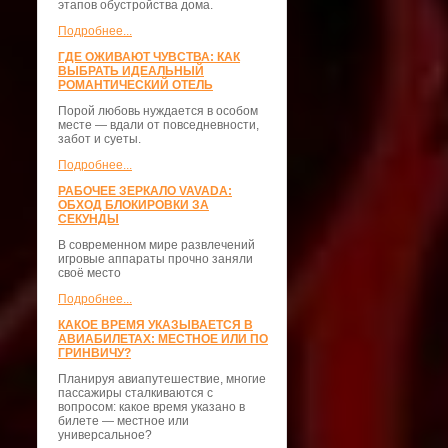
этапов обустройства дома.
Подробнее...
ГДЕ ОЖИВАЮТ ЧУВСТВА: КАК
ВЫБРАТЬ ИДЕАЛЬНЫЙ
РОМАНТИЧЕСКИЙ ОТЕЛЬ
Порой любовь нуждается в особом
месте — вдали от повседневности,
забот и суеты.
Подробнее...
РАБОЧЕЕ ЗЕРКАЛО VAVADA:
ОБХОД БЛОКИРОВКИ ЗА
СЕКУНДЫ
В современном мире развлечений
игровые аппараты прочно заняли
своё место
Подробнее...
КАКОЕ ВРЕМЯ УКАЗЫВАЕТСЯ В
АВИАБИЛЕТАХ: МЕСТНОЕ ИЛИ ПО
ГРИНВИЧУ?
Планируя авиапутешествие, многие
пассажиры сталкиваются с
вопросом: какое время указано в
билете — местное или
универсальное?