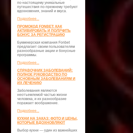
по-настоящему уникальные
путешествия по-прежнему требуют
вдохновения, знаний и вкуса.
Подробнее...
ПРОМОКОД FONBET: КАК
АКТИВИРОВАТЬ И ПОЛУЧИТЬ
БОНУС ЗА РЕГИСТРАЦИЮ
Букмекерская компания Fonbet
предлагает своим пользователям
разнообразные акции и бонусные
программы.
Подробнее...
СПРАВОЧНИК ЗАБОЛЕВАНИЙ:
ПОЛНОЕ РУКОВОДСТВО ПО
ОСНОВНЫМ ЗАБОЛЕВАНИЯМ И
ИХ ЛЕЧЕНИЮ
Заболевания являются
неотъемлемой частью жизни
человека, и их разнообразие
поражает воображение.
Подробнее...
КУХНИ НА ЗАКАЗ: ФОТО И ЦЕНЫ,
КОТОРЫЕ ВДОХНОВЛЯЮТ
Выбор кухни — один из важнейших