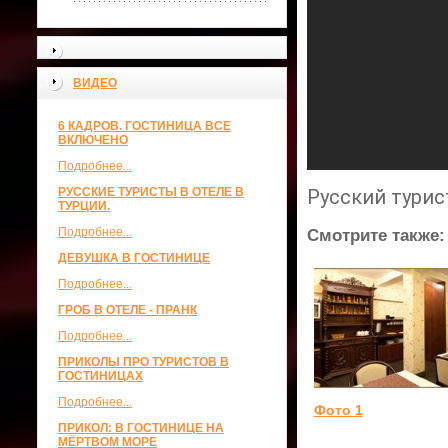
ВИДЕО
6 КАДРОВ. ГОСТИНИЦА ВСЕ
ВКЛЮЧЕНО
Подробнее...
РУССКИЕ ТУРИСТЫ В ОТЕЛЕ В
Русский турис
ТУРЦИИ.
Подробнее...
Смотрите также:
ДЕВУШКА В ГОСТИНИЦЕ
Подробнее...
ГРОБ В ОТЕЛЕ - ПРАНК
Подробнее...
ПРИКОЛЫ ПРО ТУРИСТОВ В
ГОСТИНИЦАХ
Подробнее...
Фото 1
ПРИКОЛ: В ГОСТИНИЦЕ НА
МЁРТВОМ МОРЕ