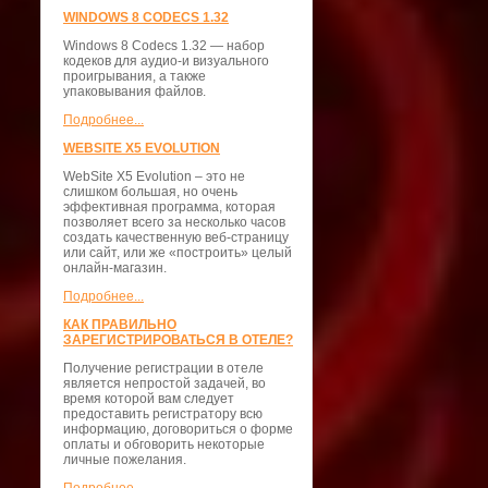
WINDOWS 8 CODECS 1.32
Windows 8 Codecs 1.32 — набор
кодеков для аудио-и визуального
проигрывания, а также
упаковывания файлов.
Подробнее...
WEBSITE X5 EVOLUTION
WebSite X5 Evolution – это не
слишком большая, но очень
эффективная программа, которая
позволяет всего за несколько часов
создать качественную веб-страницу
или сайт, или же «построить» целый
онлайн-магазин.
Подробнее...
КАК ПРАВИЛЬНО
ЗАРЕГИСТРИРОВАТЬСЯ В ОТЕЛЕ?
Получение регистрации в отеле
является непростой задачей, во
время которой вам следует
предоставить регистратору всю
информацию, договориться о форме
оплаты и обговорить некоторые
личные пожелания.