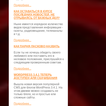
Подробнее...
КАК ОСТАВАТЬСЯ В КУРСЕ
ПОСЛЕДНИХ НОВОСТЕЙ, НЕ
ОТРЫВАЯСЬ ОТ ВАЖНЫХ ДЕЛ?
Ныне имеется изрядное количество
видов представления информации -
газеты, радиовещание, телеканалы
и т.д.
Подробнее...
КАК ПАРНЯ ЛАСКОВО НАЗВАТЬ
Если ты не хочешь обидеть своего
любимого или поставить его в
неловкое положение, прислушайся к
следующим проверенным советам.
Подробнее...
WORDPRESS 3.4.1 ТЕПЕРЬ
ДОСТУПЕН ДЛЯ СКАЧИВАНИЯ
Вышла новая версия популярной
CMS для блогов WordPress 3.4.1. На
этом движке можно создавать не
только блоги, но и простые или
сложные сайты.
Подробнее...