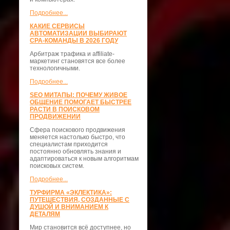
Подробнее...
КАКИЕ СЕРВИСЫ
АВТОМАТИЗАЦИИ ВЫБИРАЮТ
CPA-КОМАНДЫ В 2026 ГОДУ
Арбитраж трафика и affiliate-
маркетинг становятся все более
технологичными.
Подробнее...
SEO МИТАПЫ: ПОЧЕМУ ЖИВОЕ
ОБЩЕНИЕ ПОМОГАЕТ БЫСТРЕЕ
РАСТИ В ПОИСКОВОМ
ПРОДВИЖЕНИИ
Сфера поискового продвижения
меняется настолько быстро, что
специалистам приходится
постоянно обновлять знания и
адаптироваться к новым алгоритмам
поисковых систем.
Подробнее...
ТУРФИРМА «ЭКЛЕКТИКА»:
ПУТЕШЕСТВИЯ, СОЗДАННЫЕ С
ДУШОЙ И ВНИМАНИЕМ К
ДЕТАЛЯМ
Мир становится всё доступнее, но