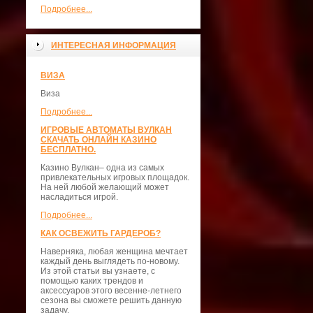
Подробнее...
ИНТЕРЕСНАЯ ИНФОРМАЦИЯ
ВИЗА
Виза
Подробнее...
ИГРОВЫЕ АВТОМАТЫ ВУЛКАН
СКАЧАТЬ ОНЛАЙН КАЗИНО
БЕСПЛАТНО.
Казино Вулкан– одна из самых
привлекательных игровых площадок.
На ней любой желающий может
насладиться игрой.
Подробнее...
КАК ОСВЕЖИТЬ ГАРДЕРОБ?
Наверняка, любая женщина мечтает
каждый день выглядеть по-новому.
Из этой статьи вы узнаете, с
помощью каких трендов и
аксессуаров этого весенне-летнего
сезона вы сможете решить данную
задачу.