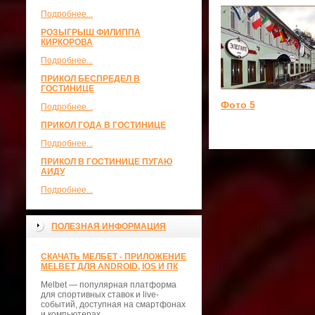
Подробнее...
РОЗЫГРЫШ ФИЛИППА
КИРКОРОВА
Подробнее...
ПРИКОЛ БЕСПРЕДЕЛ В
ГОСТИНИЦЕ
Фото 5
Подробнее...
ПРИКОЛ ГОДА В ГОСТИНИЦЕ
Подробнее...
ПРИКОЛ В ГОСТИНИЦЕ ПУГАЮ
АИДУ
Подробнее...
ПОЛЕЗНАЯ ИНФОРМАЦИЯ
СКАЧАТЬ МЕЛБЕТ - ПРИЛОЖЕНИЕ
MELBET ДЛЯ ANDROID, IOS И ПК
Melbet — популярная платформа
для спортивных ставок и live-
событий, доступная на смартфонах
и компьютерах.